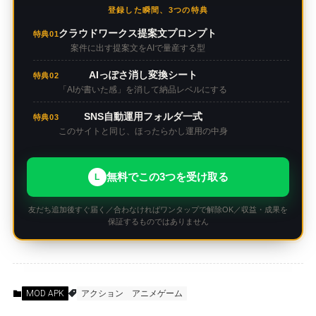
登録した瞬間、3つの特典
クラウドワークス提案文プロンプト
特典01
案件に出す提案文をAIで量産する型
AIっぽさ消し変換シート
特典02
「AIが書いた感」を消して納品レベルにする
SNS自動運用フォルダ一式
特典03
このサイトと同じ、ほったらかし運用の中身
無料でこの3つを受け取る
L
友だち追加後すぐ届く／合わなければワンタップで解除OK／収益・成果を
保証するものではありません
MOD APK
アクション
アニメゲーム