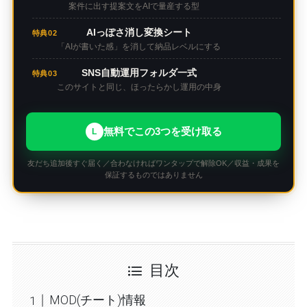
案件に出す提案文をAIで量産する型
AIっぽさ消し変換シート
特典02
「AIが書いた感」を消して納品レベルにする
SNS自動運用フォルダ一式
特典03
このサイトと同じ、ほったらかし運用の中身
無料でこの3つを受け取る
L
友だち追加後すぐ届く／合わなければワンタップで解除OK／収益・成果を
保証するものではありません
目次
MOD(チート)情報