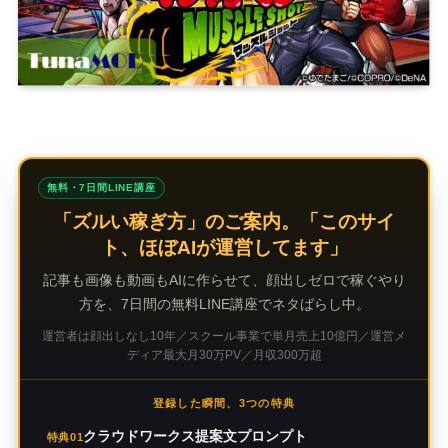
無料・7日間LINE講座
「ズルい稼ぎ方」のご案内。「このサイ
ト、ほぼAIが運営してます」
記事も画像も動画もAIに作らせて、顔出しゼロで稼ぐやり
方を、7日間の無料LINE講座でネタばらし中。
運営者は顔出しなし10年／スクール事業で単月売上10億円／運営メ
ディア最大月30万PV／月収300万超
登録した瞬間、3つの特典
クラウドワークス提案文プロンプト
特典01