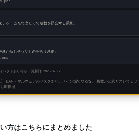
m.php
 系のまとめ。ゲーム名で当たって版数を照合する系統。
。更新が新しそうなものを拾う系統。
.app
イレクトあり得る
更新日: 2026-07-12
反・BAN・マルウェアのリスクあり。メイン垢でやるな。 版数が公式とズレてるフ
たら即撤退。
使い方はこちらにまとめました