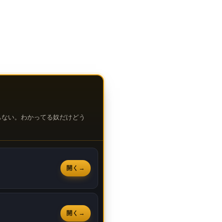
もない。わかってる奴だけどう
開く
開く