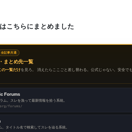
先はこちらにまとめました
全記事共通
・まとめ先一覧
この一覧だけ
を見ろ。 消えたらここごと差し替わる。公式じゃない。安全で
ic Forums
ーラム。スレを漁って最新情報を拾う系統。
org/forums/
m
ム。タイトル名で検索してスレを辿る系統。