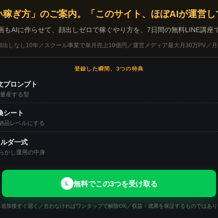
い稼ぎ方」のご案内。「このサイト、ほぼAIが運営し
画もAIに作らせて、顔出しゼロで稼ぐやり方を、7日間の無料LINE講座
出しなし10年／スクール事業で単月売上10億円／運営メディア最大月30万PV／月
登録した瞬間、3つの特典
文プロンプト
で量産する型
換シート
て納品レベルにする
ォルダ一式
らかし運用の中身
無料でこの3つを受け取る
L
ち追加後すぐ届く／合わなければワンタップで解除OK／収益・成果を保証するものではあり