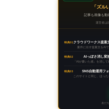
「ズル
記事も画像も動
運営者は顔
クラウドワークス提案
特典01
案件に出す提案文をAI
AIっぽさ消し変
特典02
「AIが書いた感」を消し
SNS自動運用フ
特典03
このサイトと同じ、ほった
友だ