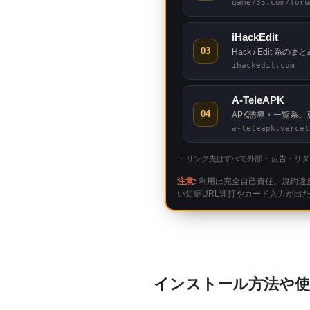
game735.com/foru
iHackEdit
03
Hack / Edit
ihackedit.com
A-TeleAPK
04
APK誘導・一覧系
a-teleapk.vercel
リンク先はすべて外部
広告・リダ
注意:
利用は完全自己責任。規約違
い短縮URL連打やカード入力が出
インストール方法や