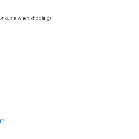
consume when shooting)
4
は?