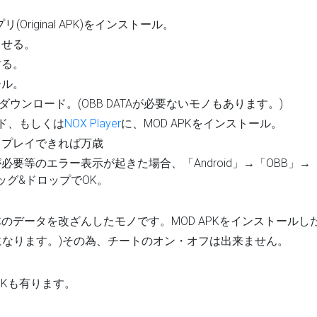
リ(Original APK)をインストール。
らせる。
する。
ール。
TAをダウンロード。(OBB DATAが必要ないモノもあります。)
イド、もしくは
NOX Player
に、MOD APKをインストール。
まプレイできれば万歳
必要等のエラー表示が起きた場合、「Android」→「OBB」
ラッグ&ドロップでOK。
自体のデータを改ざんしたモノです。MOD APKをインストールし
になります。)その為、チートのオン・オフは出来ません。
APKも有ります。