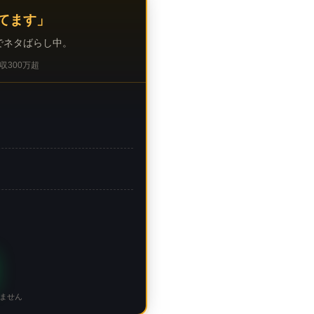
てます」
でネタばらし中。
収300万超
ません