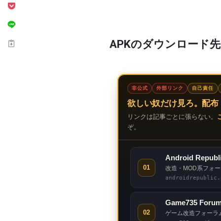
APKのダウンロード
非公式
外部リンク
自己責任
欲しい奴だけ見ろ。配布
リンクは記事ごとに張らない。
ぞ。
Android Republ
01
改造・MOD系フォ
androidrepublic.
Game735 Foru
02
ゲーム改造フォーラ