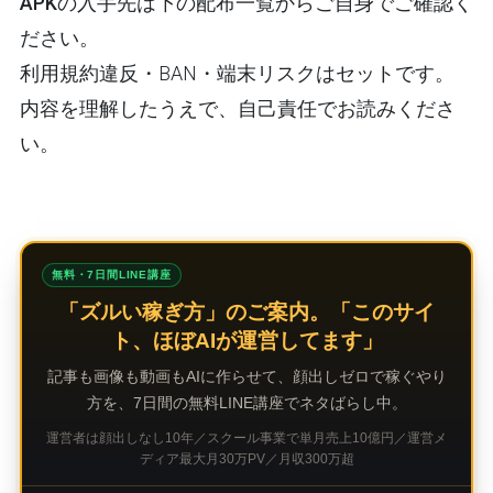
APKの入手先は下の配布一覧
からご自身でご確認く
ださい。
利用規約違反・BAN・端末リスクはセットです。
内容を理解したうえで、自己責任でお読みくださ
い。
無料・7日間LINE講座
「ズルい稼ぎ方」のご案内。「このサイ
ト、ほぼAIが運営してます」
記事も画像も動画もAIに作らせて、顔出しゼロで稼ぐやり
方を、7日間の無料LINE講座でネタばらし中。
運営者は顔出しなし10年／スクール事業で単月売上10億円／運営メ
ディア最大月30万PV／月収300万超