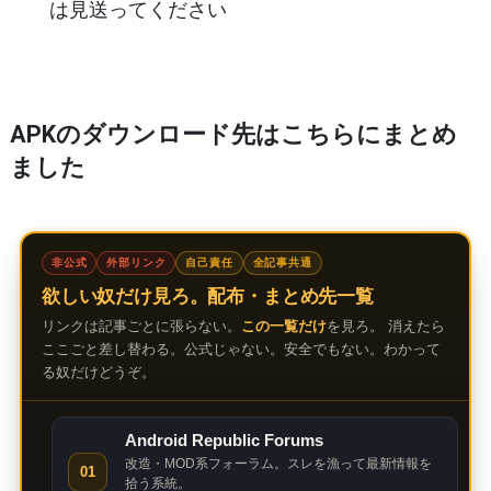
は見送ってください
APKのダウンロード先はこちらにまとめ
ました
非公式
外部リンク
自己責任
全記事共通
欲しい奴だけ見ろ。配布・まとめ先一覧
リンクは記事ごとに張らない。
この一覧だけ
を見ろ。 消えたら
ここごと差し替わる。公式じゃない。安全でもない。わかって
る奴だけどうぞ。
Android Republic Forums
改造・MOD系フォーラム。スレを漁って最新情報を
01
拾う系統。