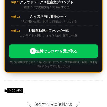
クラウドワークス提案文プロンプト
特典01
案件に出す提案文をAIで量産する型
AIっぽさ消し変換シート
特典02
「AIが書いた感」を消して納品レベルにする
SNS自動運用フォルダ一式
特典03
このサイトと同じ、ほったらかし運用の中身
無料でこの3つを受け取る
L
友だち追加後すぐ届く／合わなければワンタップで解除OK／収益・成果を
保証するものではありません
MOD APK
保存する時に便利だよ