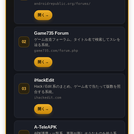
androidrepublic.org/forums/
開く
Game735 Forum
ゲーム改造フォーラム。タイトル名で検索してスレを
02
辿る系統。
game735.com/forum.php
開く
iHackEdit
Hack / Edit 系のまとめ。ゲーム名で当たって版数を照
03
合する系統。
ihackedit.com
開く
A-TeleAPK
APK誘導・一覧系。更新が新しそうなものを拾う系