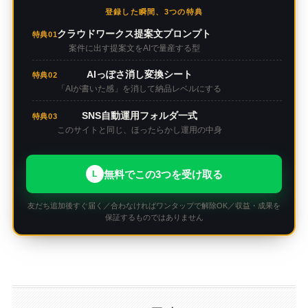
登録した瞬間、3つの特典
クラウドワークス提案文プロンプト
特典01
案件に出す提案文をAIで量産する型
AIっぽさ消し変換シート
特典02
「AIが書いた感」を消して納品レベルにする
SNS自動運用フォルダ一式
特典03
このサイトと同じ、ほったらかし運用の中身
無料でこの3つを受け取る
L
友だち追加後すぐ届く／合わなければワンタップで解除OK／収益・成果を
保証するものではありません