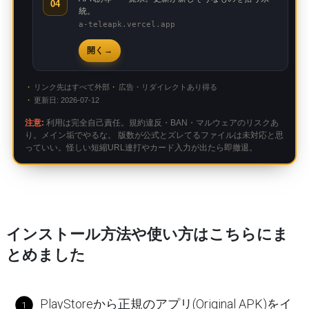
04
統。
a-teleapk.vercel.app
開く
リンク先はすべて外部
広告・リダイレクトあり得る
更新日: 2026-07-12
注意:
利用は完全自己責任。規約違反・BAN・マルウェアのリスクあ
り。メイン垢でやるな。 版数が公式とズレてるファイルは未対応と思
っていい。怪しい短縮URL連打やカード入力が出たら即撤退。
インストール方法や使い方はこちらにま
とめました
PlayStoreから正規のアプリ(Original APK)をイ