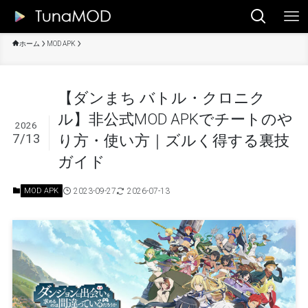
ホーム
MOD APK
【ダンまち バトル・クロニク
ル】非公式MOD APKでチートのや
2026
7/13
り方・使い方｜ズルく得する裏技
ガイド
2023-09-27
2026-07-13
MOD APK