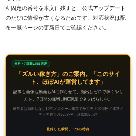
A. 固定の番号を本文に残すと、公式アップデート
のたびに情報が古くなるためです。対応状況は配
布一覧ページの更新日でご確認ください。
無料・7日間LINE講座
「ズルい稼ぎ方」のご案内。「このサイ
ト、ほぼAIが運営してます」
記事も画像も動画もAIに作らせて、顔出しゼロで稼ぐやり
方を、7日間の無料LINE講座でネタばらし中。
運営者は顔出しなし10年／スクール事業で単月売上10億円／運営メ
ディア最大月30万PV／月収300万超
登録した瞬間、3つの特典