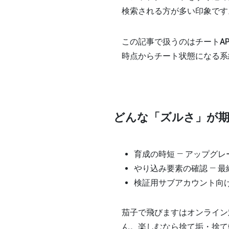
検索される方が多い印象です
この記事で扱うのは
チートA
時点からチート状態になる系
どんな「ズルさ」が
育成の時短
— アップグ
やり込み要素の確認
— 
検証用サブアカウント向
茄子で飛びますはオンライン
ん。楽しむなら
捨て垢・捨て