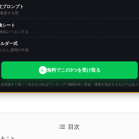
文プロンプト
で量産する型
換シート
て納品レベルにする
ォルダ一式
らかし運用の中身
無料でこの3つを受け取る
L
ち追加後すぐ届く／合わなければワンタップで解除OK／収益・成果を保証するものではあり
目次
かること