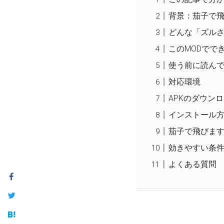
背景：茄子で飛
どんな「ズル
このMODでで
使う前に読ん
対応環境
APKのダウン
インストール
茄子で飛びま
効きやすい条件
よくある質問