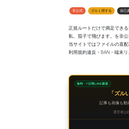
非公式
ズルく得する
自己
正規ルートだけで満足できる
私、茄子で飛びます。を
非公
当サイトではファイルの直配
利用規約違反・BAN・端末
無料・7日間LINE講座
「ズル
記事も画像も動
運営者は顔