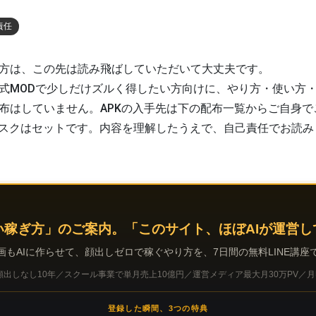
責任
方は、この先は読み飛ばしていただいて大丈夫です。
式MODで少しだけズルく得したい
方向けに、やり方・使い方
布はしていません。
APKの入手先は下の配布一覧
からご自身で
リスクはセットです。内容を理解したうえで、自己責任でお読み
い稼ぎ方」のご案内。「このサイト、ほぼAIが運営し
画もAIに作らせて、顔出しゼロで稼ぐやり方を、7日間の無料LINE講座
出しなし10年／スクール事業で単月売上10億円／運営メディア最大月30万PV／月
登録した瞬間、3つの特典