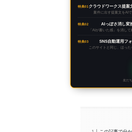
クラウドワークス提案
特典01
案件に出す提案文をAI
AIっぽさ消し変
特典02
「AIが書いた感」を消し
SNS自動運用フ
特典03
このサイトと同じ、ほった
友だ
この記事で分