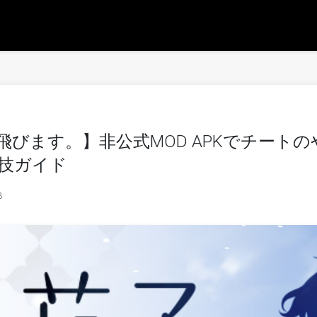
飛びます。】非公式MOD APKでチート
技ガイド
3