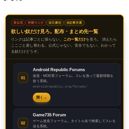
非公式
外部リンク
自己責任
全記事共通
欲しい奴だけ見ろ。配布・まとめ先一覧
リンクは記事ごとに張らない。
この一覧だけ
を見ろ。 消えたら
ここごと差し替わる。公式じゃない。安全でもない。わかって
る奴だけどうぞ。
Android Republic Forums
改造・MOD系フォーラム。スレを漁って最新情報を
01
拾う系統。
androidrepublic.org/forums/
開く
Game735 Forum
ゲーム改造フォーラム。タイトル名で検索してスレを
02
辿る系統。