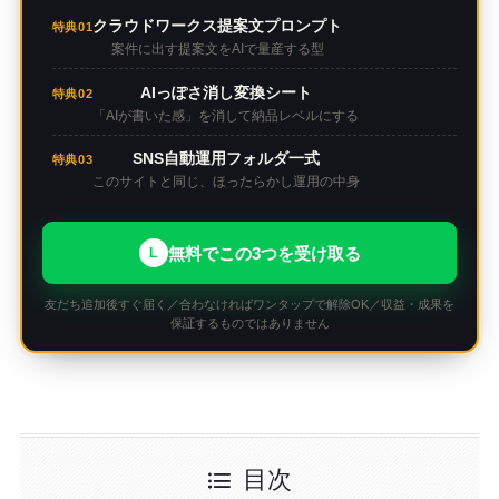
クラウドワークス提案文プロンプト
特典01
案件に出す提案文をAIで量産する型
AIっぽさ消し変換シート
特典02
「AIが書いた感」を消して納品レベルにする
SNS自動運用フォルダ一式
特典03
このサイトと同じ、ほったらかし運用の中身
無料でこの3つを受け取る
L
友だち追加後すぐ届く／合わなければワンタップで解除OK／収益・成果を
保証するものではありません
目次