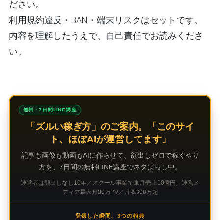
ださい。
利用規約違反・BAN・端末リスクはセットです。
内容を理解したうえで、自己責任でお読みくださ
い。
無料・7日間LINE講座
「ズルい稼ぎ方」のご案内。「このサイ
ト、ほぼAIが運営してます」
記事も画像も動画もAIに作らせて、顔出しゼロで稼ぐやり
方を、7日間の無料LINE講座でネタばらし中。
運営者は顔出しなし10年／スクール事業で単月売上10億円／運営メ
ディア最大月30万PV／月収300万超
登録した瞬間、3つの特典