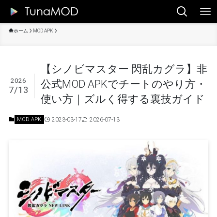
ホーム
MOD APK
【シノビマスター 閃乱カグラ】非
2026
公式MOD APKでチートのやり方・
7/13
使い方｜ズルく得する裏技ガイド
2023-03-17
2026-07-13
MOD APK