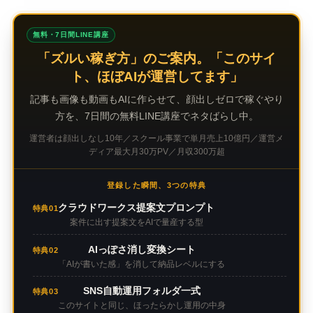
無料・7日間LINE講座
「ズルい稼ぎ方」のご案内。「このサイ
ト、ほぼAIが運営してます」
記事も画像も動画もAIに作らせて、顔出しゼロで稼ぐやり
方を、7日間の無料LINE講座でネタばらし中。
運営者は顔出しなし10年／スクール事業で単月売上10億円／運営メ
ディア最大月30万PV／月収300万超
登録した瞬間、3つの特典
クラウドワークス提案文プロンプト
特典01
案件に出す提案文をAIで量産する型
AIっぽさ消し変換シート
特典02
「AIが書いた感」を消して納品レベルにする
SNS自動運用フォルダ一式
特典03
このサイトと同じ、ほったらかし運用の中身