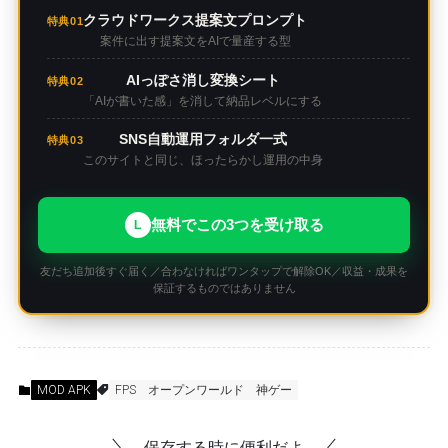
クラウドワークス提案文プロンプト
特典01
案件に出す提案文をAIで量産する型
AIっぽさ消し変換シート
特典02
「AIが書いた感」を消して納品レベルにする
SNS自動運用フォルダ一式
特典03
このサイトと同じ、ほったらかし運用の中身
無料でこの3つを受け取る
L
友だち追加後すぐ届く／合わなければワンタップで解除OK／収益・成果を
保証するものではありません
MOD APK
FPS
オープンワールド
神ゲー
保存する時に便利だよ