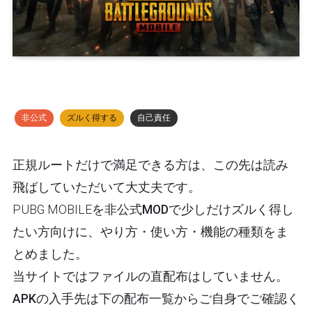
非公式
ズルく得する
自己責任
正規ルートだけで満足できる方は、この先は読み
飛ばしていただいて大丈夫です。
PUBG MOBILEを
非公式MODで少しだけズルく得し
たい
方向けに、やり方・使い方・機能の種類をま
とめました。
当サイトではファイルの直配布はしていません。
APKの入手先は下の配布一覧
からご自身でご確認く