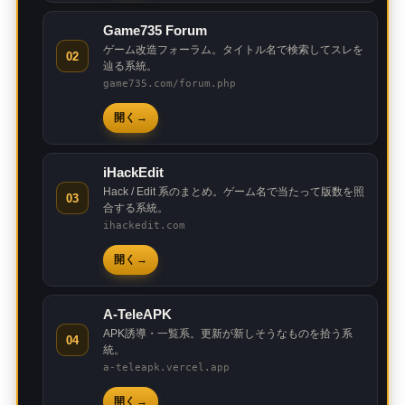
Game735 Forum
ゲーム改造フォーラム。タイトル名で検索してスレを
02
辿る系統。
game735.com/forum.php
開く
iHackEdit
Hack / Edit 系のまとめ。ゲーム名で当たって版数を照
03
合する系統。
ihackedit.com
開く
A-TeleAPK
APK誘導・一覧系。更新が新しそうなものを拾う系
04
統。
a-teleapk.vercel.app
開く