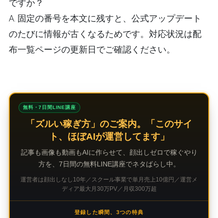
ですか？
A. 固定の番号を本文に残すと、公式アップデート
のたびに情報が古くなるためです。対応状況は配
布一覧ページの更新日でご確認ください。
無料・7日間LINE講座
「ズルい稼ぎ方」のご案内。「このサイ
ト、ほぼAIが運営してます」
記事も画像も動画もAIに作らせて、顔出しゼロで稼ぐやり
方を、7日間の無料LINE講座でネタばらし中。
運営者は顔出しなし10年／スクール事業で単月売上10億円／運営メ
ディア最大月30万PV／月収300万超
登録した瞬間、3つの特典