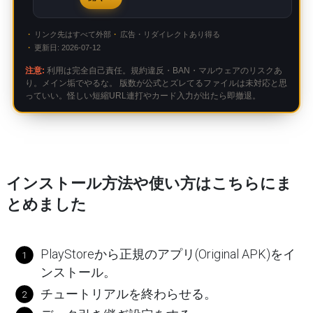
リンク先はすべて外部
広告・リダイレクトあり得る
更新日: 2026-07-12
注意:
利用は完全自己責任。規約違反・BAN・マルウェアのリスクあ
り。メイン垢でやるな。 版数が公式とズレてるファイルは未対応と思
っていい。怪しい短縮URL連打やカード入力が出たら即撤退。
インストール方法や使い方はこちらにま
とめました
PlayStoreから正規のアプリ(Original APK)をイ
ンストール。
チュートリアルを終わらせる。