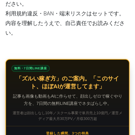
ださい。
利用規約違反・BAN・端末リスクはセットです。
内容を理解したうえで、自己責任でお読みくださ
い。
無料・7日間LINE講座
「ズルい稼ぎ方」のご案内。「このサイ
ト、ほぼAIが運営してます」
記事も画像も動画もAIに作らせて、顔出しゼロで稼ぐやり
方を、7日間の無料LINE講座でネタばらし中。
運営者は顔出しなし10年／スクール事業で単月売上10億円／運営メ
ディア最大月30万PV／月収300万超
登録した瞬間、3つの特典