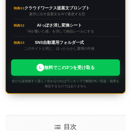
クラウドワークス提案文プロンプト
特典01
案件に出す提案文をAIで量産する型
AIっぽさ消し変換シート
特典02
「AIが書いた感」を消して納品レベルにする
SNS自動運用フォルダ一式
特典03
このサイトと同じ、ほったらかし運用の中身
無料でこの3つを受け取る
L
友だち追加後すぐ届く／合わなければワンタップで解除OK／収益・成果を
保証するものではありません
目次