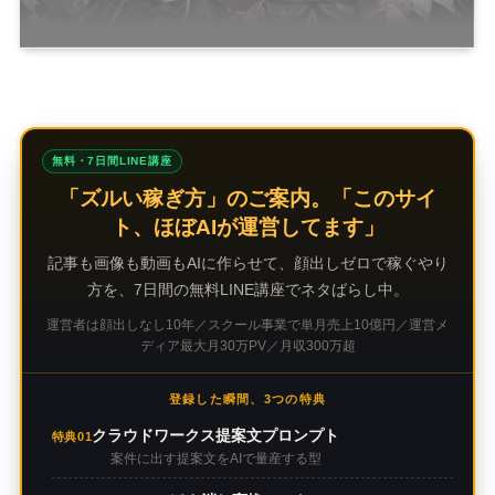
無料・7日間LINE講座
「ズルい稼ぎ方」のご案内。「このサイ
ト、ほぼAIが運営してます」
記事も画像も動画もAIに作らせて、顔出しゼロで稼ぐやり
方を、7日間の無料LINE講座でネタばらし中。
運営者は顔出しなし10年／スクール事業で単月売上10億円／運営メ
ディア最大月30万PV／月収300万超
登録した瞬間、3つの特典
クラウドワークス提案文プロンプト
特典01
案件に出す提案文をAIで量産する型