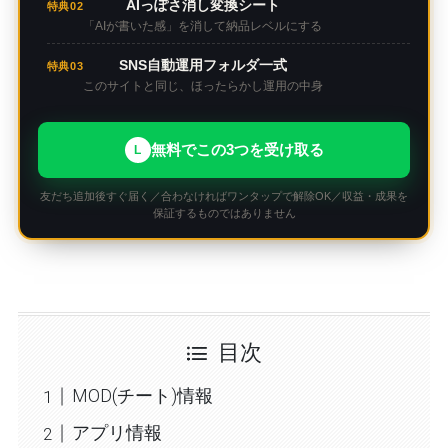
AIっぽさ消し変換シート
特典02
「AIが書いた感」を消して納品レベルにする
SNS自動運用フォルダ一式
特典03
このサイトと同じ、ほったらかし運用の中身
無料でこの3つを受け取る
L
友だち追加後すぐ届く／合わなければワンタップで解除OK／収益・成果を
保証するものではありません
目次
MOD(チート)情報
アプリ情報