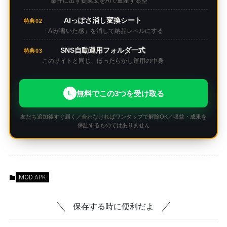
案件に出す提案文をAIで量産する型
AIっぽさ消し変換シート
特典02
「AIが書いた感」を消して納品レベルにする
SNS自動運用フォルダ一式
特典03
このサイトと同じ、ほったらかし運用の中身
無料でこの3つを受け取る
L
友だち追加後すぐ届く／合わなければワンタップで解除OK／収益・成果を
保証するものではありません
MOD APK
保存する時に便利だよ