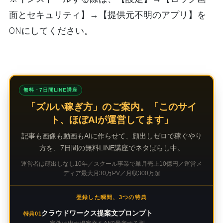
面とセキュリティ】→【提供元不明のアプリ】を
ONにしてください。
無料・7日間LINE講座
「ズルい稼ぎ方」のご案内。「このサイ
ト、ほぼAIが運営してます」
記事も画像も動画もAIに作らせて、顔出しゼロで稼ぐやり
方を、7日間の無料LINE講座でネタばらし中。
運営者は顔出しなし10年／スクール事業で単月売上10億円／運営メ
ディア最大月30万PV／月収300万超
登録した瞬間、3つの特典
クラウドワークス提案文プロンプト
特典01