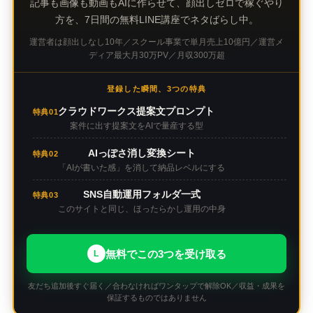
記事も画像も動画もAIに作らせて、顔出しゼロで稼ぐやり
方を、7日間の無料LINE講座でネタばらし中。
運営者は顔出しなし10年／スクール事業で単月売上10億円／運営メ
ディア最大月30万PV／月収300万超
登録した瞬間、3つの特典
クラウドワークス提案文プロンプト
特典01
案件に出す提案文をAIで量産する型
AIっぽさ消し変換シート
特典02
「AIが書いた感」を消して納品レベルにする
SNS自動運用フォルダ一式
特典03
このサイトと同じ、ほったらかし運用の中身
無料でこの3つを受け取る
L
友だち追加後すぐ届く／合わなければワンタップで解除OK／収益・成果を
保証するものではありません