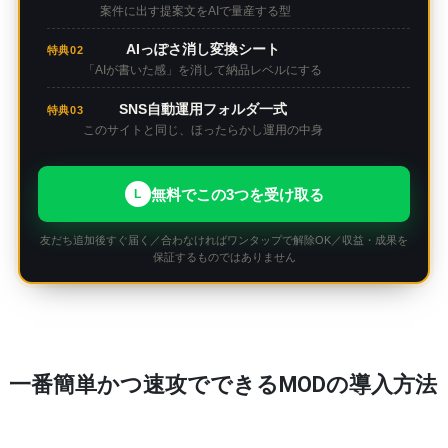
案件に出す提案文をAIで量産する型
AIっぽさ消し変換シート
特典02
「AIが書いた感」を消して納品レベルにする
SNS自動運用フォルダ一式
特典03
このサイトと同じ、ほったらかし運用の中身
無料でこの3つを受け取る
L
友だち追加後すぐ届く／合わなければワンタップで解除OK／収益・成果を
保証するものではありません
一番簡単かつ速攻でできるMODの導入方法