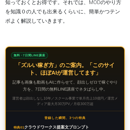
知っておくとお得です。それでは、MODのやり方
を知識０の人でも出来るくらいに、簡単かつテン
ポよく解説していきます。
無料・7日間LINE講座
「ズルい稼ぎ方」のご案内。「このサイ
ト、ほぼAIが運営してます」
記事も画像も動画もAIに作らせて、顔出しゼロで稼ぐやり
方を、7日間の無料LINE講座でネタばらし中。
運営者は顔出しなし10年／スクール事業で単月売上10億円／運営メ
ディア最大月30万PV／月収300万超
登録した瞬間、3つの特典
クラウドワークス提案文プロンプト
特典01