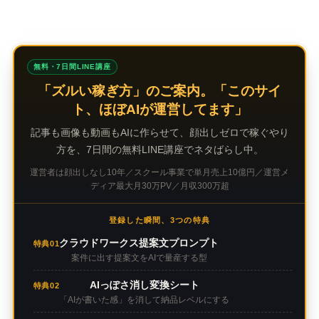
無料・7日間LINE講座
「ズルい稼ぎ方」のご案内。「このサイ
ト、ほぼAIが運営してます」
記事も画像も動画もAIに作らせて、顔出しゼロで稼ぐやり
方を、7日間の無料LINE講座でネタばらし中。
運営者は顔出しなし10年／スクール事業で単月売上10億円／運営メ
ディア最大月30万PV／月収300万超
登録した瞬間、3つの特典
クラウドワークス提案文プロンプト
特典01
案件に出す提案文をAIで量産する型
AIっぽさ消し変換シート
特典02
「AIが書いた感」を消して納品レベルにする