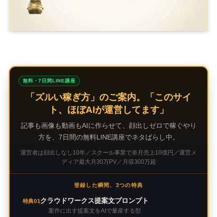
無料・7日間LINE講座
「ズルい稼ぎ方」のご案内。「このサイ
ト、ほぼAIが運営してます」
記事も画像も動画もAIに作らせて、顔出しゼロで稼ぐやり
方を、7日間の無料LINE講座でネタばらし中。
運営者は顔出しなし10年／スクール事業で単月売上10億円／運営メ
ディア最大月30万PV／月収300万超
登録した瞬間、3つの特典
クラウドワークス提案文プロンプト
特典01
案件に出す提案文をAIで量産する型