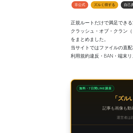
非公式
ズルく得する
自己
正規ルートだけで満足できる
クラッシュ・オブ・クラン（
をまとめました。
当サイトではファイルの直配
利用規約違反・BAN・端末
無料・7日間LINE講座
「ズル
記事も画像も動
運営者は顔