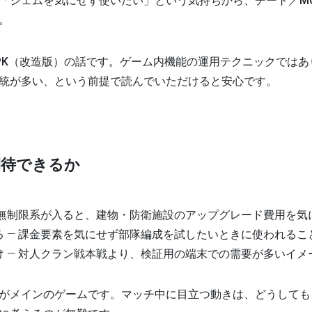
「ジェムを気にせず使いたい」という気持ちから、
チート／M
。
PK（改造版）
の話です。ゲーム内機能の運用テクニックではあ
統が多い、という前提で読んでいただけると安心です。
期待できるか
ム無制限系が入ると、建物・防衛施設のアップグレード費用を気
る
— 課金要素を気にせず部隊編成を試したいときに使われるこ
け
— 対人クラン戦本戦より、検証用の端末での需要が多いイメ
がメインのゲームです。マッチ中に目立つ動きは、どうしても